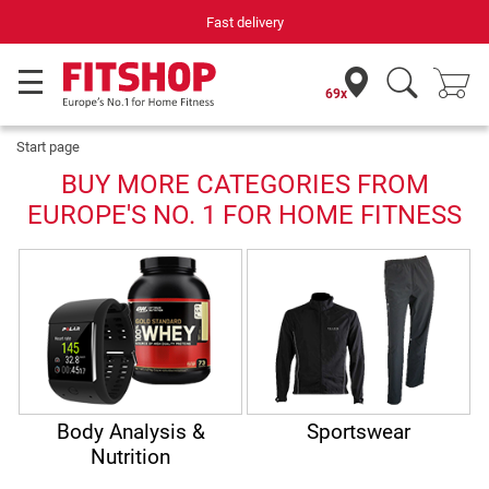
Fast delivery
Your e
69x
Start page
BUY MORE CATEGORIES FROM
EUROPE'S NO. 1 FOR HOME FITNESS
Body Analysis &
Sportswear
Nutrition